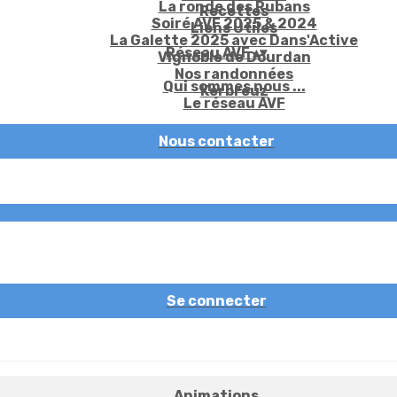
La ronde des Rubans
Recettes
Soiré AVF 2025 & 2024
Liens Utiles
La Galette 2025 avec Dans'Active
Réseau AVF
▴
▾
Vignoble de Dourdan
Nos randonnées
Qui sommes nous ...
Kerbreuz
Le réseau AVF
Nous contacter
Se connecter
Animations