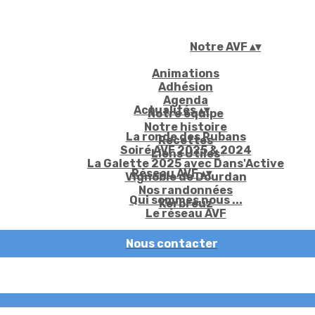
Notre AVF
▴
▾
Animations
Adhésion
Agenda
Actualités
▴
▾
Notre équipe
Notre histoire
La ronde des Rubans
Recettes
Soiré AVF 2025 & 2024
Liens Utiles
La Galette 2025 avec Dans'Active
Réseau AVF
▴
▾
Vignoble de Dourdan
Nos randonnées
Qui sommes nous ...
Kerbreuz
Le réseau AVF
Nous contacter